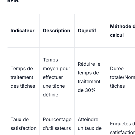
BPM.
Méthode 
Indicateur
Description
Objectif
calcul
Temps
Réduire le
Temps de
moyen pour
Durée
temps de
traitement
effectuer
totale/No
traitement
des tâches
une tâche
tâches
de 30%
définie
Taux de
Pourcentage
Atteindre
Enquêtes 
satisfaction
d’utilisateurs
un taux de
satisfactio