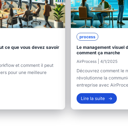
process
out ce que vous devez savoir
Le management visuel di
comment ça marche
|
AirProcess
4/1/2025
orkflow et comment il peut
Découvrez comment le ma
ers pour une meilleure
révolutionne la communic
entreprise avec AirProce
Lire la suite